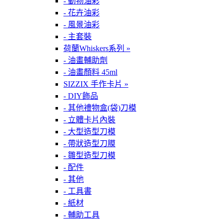
- 動物油彩
- 花卉油彩
- 風景油彩
- 主套裝
荷蘭Whiskers系列 »
- 油畫輔助劑
- 油畫顏料 45ml
SIZZIX 手作卡片 »
- DIY飾品
- 其他禮物盒(袋)刀模
- 立體卡片內裝
- 大型造型刀模
- 帶狀造型刀膜
- 雛型造型刀模
- 配件
- 其他
- 工具書
- 紙材
- 輔助工具