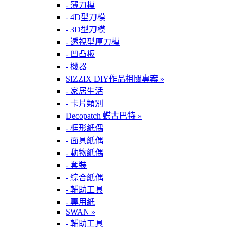
- 薄刀模
- 4D型刀模
- 3D型刀模
- 透視型厚刀模
- 凹凸板
- 機器
SIZZIX DIY作品相關專案 »
- 家居生活
- 卡片類別
Decopatch 蝶古巴特 »
- 框形紙偶
- 面具紙偶
- 動物紙偶
- 套裝
- 綜合紙偶
- 輔助工具
- 專用紙
SWAN »
- 輔助工具