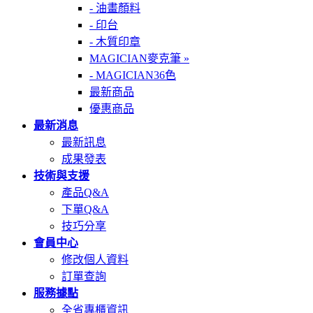
- 油畫顏料
- 印台
- 木質印章
MAGICIAN麥克筆 »
- MAGICIAN36色
最新商品
優惠商品
最新消息
最新訊息
成果發表
技術與支援
產品Q&A
下單Q&A
技巧分享
會員中心
修改個人資料
訂單查詢
服務據點
全省專櫃資訊