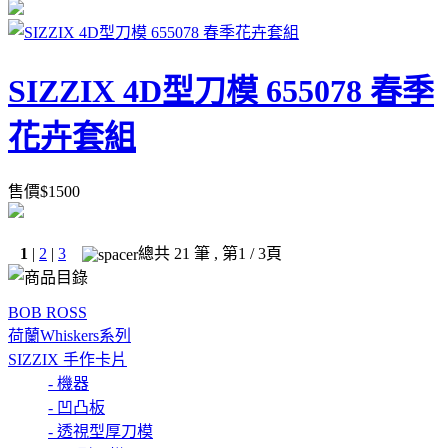
SIZZIX 4D型刀模 655078 春季
花卉套組
售價
$
1500
1
|
2
|
3
總共
21
筆 , 第
1
/ 3頁
BOB ROSS
荷蘭Whiskers系列
SIZZIX 手作卡片
- 機器
- 凹凸板
- 透視型厚刀模