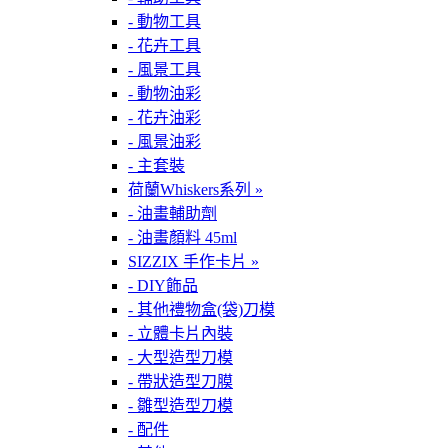
- 動物工具
- 花卉工具
- 風景工具
- 動物油彩
- 花卉油彩
- 風景油彩
- 主套裝
荷蘭Whiskers系列 »
- 油畫輔助劑
- 油畫顏料 45ml
SIZZIX 手作卡片 »
- DIY飾品
- 其他禮物盒(袋)刀模
- 立體卡片內裝
- 大型造型刀模
- 帶狀造型刀膜
- 雛型造型刀模
- 配件