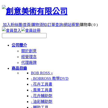
加入粉絲團
|
首頁
|
購物須知
|
訂單查詢
|
網站導覽
|
購物車(
0
)
公司簡介
關於創意
經營理念
代理廠牌
商品目錄
BOB ROSS »
- BOBROSS 教學DVD
- 花卉工具書
- 風景工具書
- 花卉輔助劑
- 油彩輔助劑
- 輔助工具