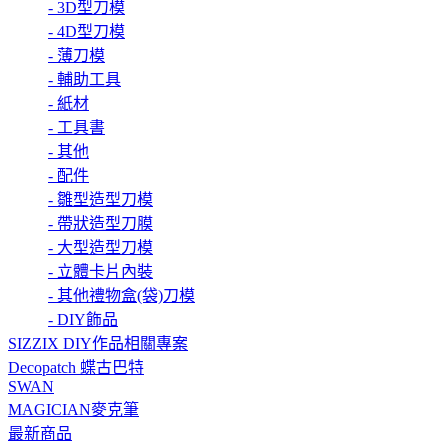
- 3D型刀模
- 4D型刀模
- 薄刀模
- 輔助工具
- 紙材
- 工具書
- 其他
- 配件
- 雛型造型刀模
- 帶狀造型刀膜
- 大型造型刀模
- 立體卡片內裝
- 其他禮物盒(袋)刀模
- DIY飾品
SIZZIX DIY作品相關專案
Decopatch 蝶古巴特
SWAN
MAGICIAN麥克筆
最新商品