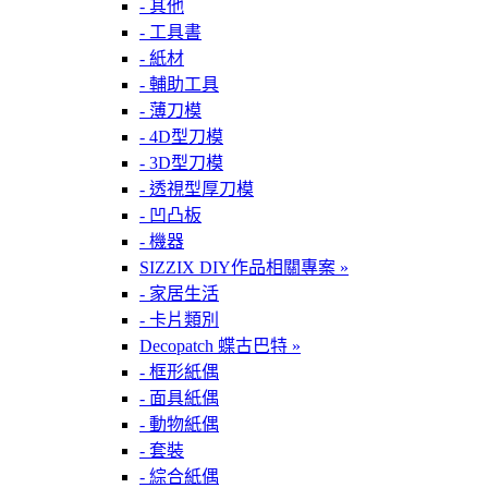
- 其他
- 工具書
- 紙材
- 輔助工具
- 薄刀模
- 4D型刀模
- 3D型刀模
- 透視型厚刀模
- 凹凸板
- 機器
SIZZIX DIY作品相關專案 »
- 家居生活
- 卡片類別
Decopatch 蝶古巴特 »
- 框形紙偶
- 面具紙偶
- 動物紙偶
- 套裝
- 綜合紙偶