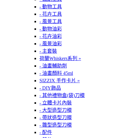
- 動物工具
- 花卉工具
- 風景工具
- 動物油彩
- 花卉油彩
- 風景油彩
- 主套裝
荷蘭Whiskers系列 »
- 油畫輔助劑
- 油畫顏料 45ml
SIZZIX 手作卡片 »
- DIY飾品
- 其他禮物盒(袋)刀模
- 立體卡片內裝
- 大型造型刀模
- 帶狀造型刀膜
- 雛型造型刀模
- 配件