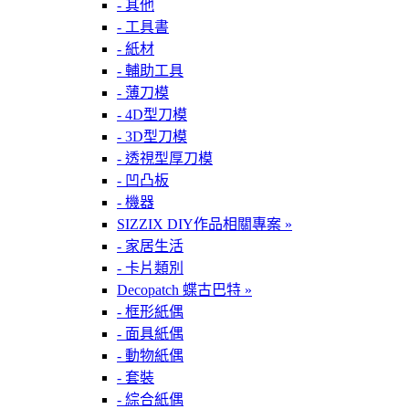
- 其他
- 工具書
- 紙材
- 輔助工具
- 薄刀模
- 4D型刀模
- 3D型刀模
- 透視型厚刀模
- 凹凸板
- 機器
SIZZIX DIY作品相關專案 »
- 家居生活
- 卡片類別
Decopatch 蝶古巴特 »
- 框形紙偶
- 面具紙偶
- 動物紙偶
- 套裝
- 綜合紙偶