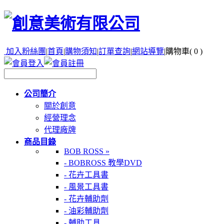
加入粉絲團
|
首頁
|
購物須知
|
訂單查詢
|
網站導覽
|
購物車(
0
)
公司簡介
關於創意
經營理念
代理廠牌
商品目錄
BOB ROSS »
- BOBROSS 教學DVD
- 花卉工具書
- 風景工具書
- 花卉輔助劑
- 油彩輔助劑
- 輔助工具