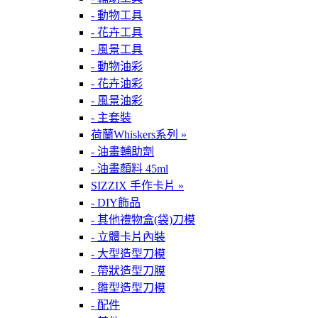
- 動物工具
- 花卉工具
- 風景工具
- 動物油彩
- 花卉油彩
- 風景油彩
- 主套裝
荷蘭Whiskers系列 »
- 油畫輔助劑
- 油畫顏料 45ml
SIZZIX 手作卡片 »
- DIY飾品
- 其他禮物盒(袋)刀模
- 立體卡片內裝
- 大型造型刀模
- 帶狀造型刀膜
- 雛型造型刀模
- 配件