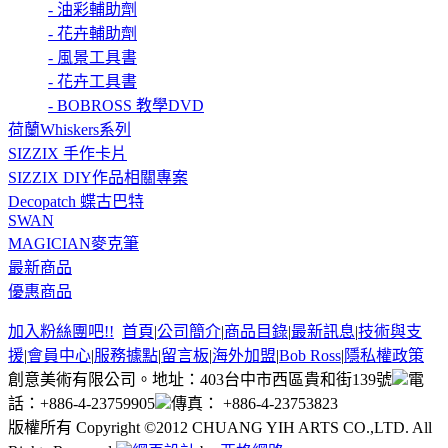
- 油彩輔助劑
- 花卉輔助劑
- 風景工具書
- 花卉工具書
- BOBROSS 教學DVD
荷蘭Whiskers系列
SIZZIX 手作卡片
SIZZIX DIY作品相關專案
Decopatch 蝶古巴特
SWAN
MAGICIAN麥克筆
最新商品
優惠商品
加入粉絲團吧!!
首頁
|
公司簡介
|
商品目錄
|
最新訊息
|
技術與支
援
|
會員中心
|
服務據點
|
留言板
|
海外加盟
|
Bob Ross
|
隱私權政策
創意美術有限公司。地址：403台中市西區貴和街139號
電
話：+886-4-23759905
傳真： +886-4-23753823
版權所有 Copyright ©2012 CHUANG YIH ARTS CO.,LTD. All