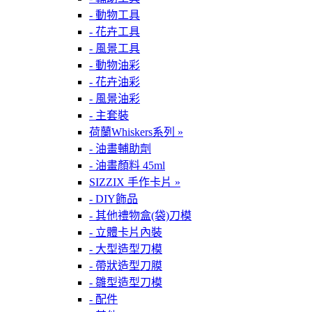
- 動物工具
- 花卉工具
- 風景工具
- 動物油彩
- 花卉油彩
- 風景油彩
- 主套裝
荷蘭Whiskers系列 »
- 油畫輔助劑
- 油畫顏料 45ml
SIZZIX 手作卡片 »
- DIY飾品
- 其他禮物盒(袋)刀模
- 立體卡片內裝
- 大型造型刀模
- 帶狀造型刀膜
- 雛型造型刀模
- 配件