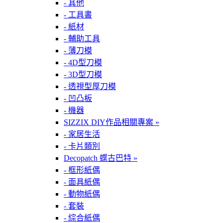
- 其他
- 工具書
- 紙材
- 輔助工具
- 薄刀模
- 4D型刀模
- 3D型刀模
- 透視型厚刀模
- 凹凸板
- 機器
SIZZIX DIY作品相關專案 »
- 家居生活
- 卡片類別
Decopatch 蝶古巴特 »
- 框形紙偶
- 面具紙偶
- 動物紙偶
- 套裝
- 綜合紙偶