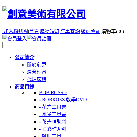
加入粉絲團
|
首頁
|
購物須知
|
訂單查詢
|
網站導覽
|
購物車(
0
)
公司簡介
關於創意
經營理念
代理廠牌
商品目錄
BOB ROSS »
- BOBROSS 教學DVD
- 花卉工具書
- 風景工具書
- 花卉輔助劑
- 油彩輔助劑
- 輔助工具