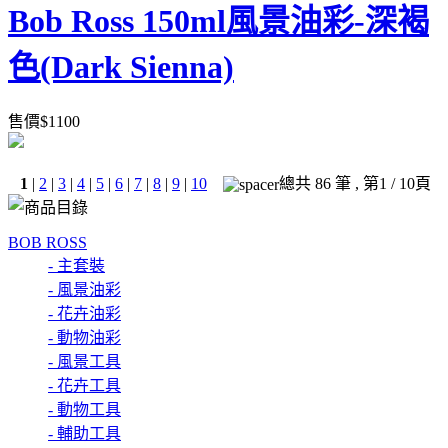
Bob Ross 150ml風景油彩-深褐
色(Dark Sienna)
售價
$
1100
1
|
2
|
3
|
4
|
5
|
6
|
7
|
8
|
9
|
10
總共
86
筆 , 第
1
/ 10頁
BOB ROSS
- 主套裝
- 風景油彩
- 花卉油彩
- 動物油彩
- 風景工具
- 花卉工具
- 動物工具
- 輔助工具